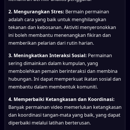
2. Mengurangkan Stres:
Bermain permainan
adalah cara yang baik untuk menghilangkan
tekanan dan kebosanan. Aktiviti menyeronokkan
ini boleh membantu menenangkan fikiran dan
memberikan pelarian dari rutin harian.
3. Meningkatkan Interaksi Sosial:
Permainan
sering dimainkan dalam kumpulan, yang
membolehkan pemain berinteraksi dan membina
hubungan. Ini dapat memperkuat ikatan sosial dan
membantu dalam membentuk komuniti.
4. Memperbaiki Ketangkasan dan Koordinasi:
Banyak permainan video memerlukan ketangkasan
dan koordinasi tangan-mata yang baik, yang dapat
diperbaiki melalui latihan berterusan.