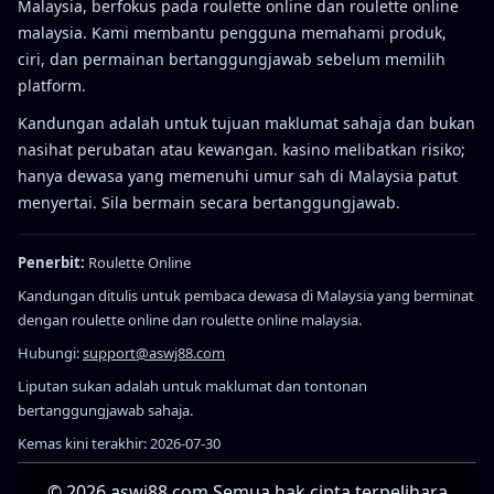
Malaysia, berfokus pada roulette online dan roulette online
malaysia. Kami membantu pengguna memahami produk,
ciri, dan permainan bertanggungjawab sebelum memilih
platform.
Kandungan adalah untuk tujuan maklumat sahaja dan bukan
nasihat perubatan atau kewangan. kasino melibatkan risiko;
hanya dewasa yang memenuhi umur sah di Malaysia patut
menyertai. Sila bermain secara bertanggungjawab.
Penerbit:
Roulette Online
Kandungan ditulis untuk pembaca dewasa di Malaysia yang berminat
dengan roulette online dan roulette online malaysia.
Hubungi:
support@aswj88.com
Liputan sukan adalah untuk maklumat dan tontonan
bertanggungjawab sahaja.
Kemas kini terakhir: 2026-07-30
© 2026 aswj88.com Semua hak cipta terpelihara