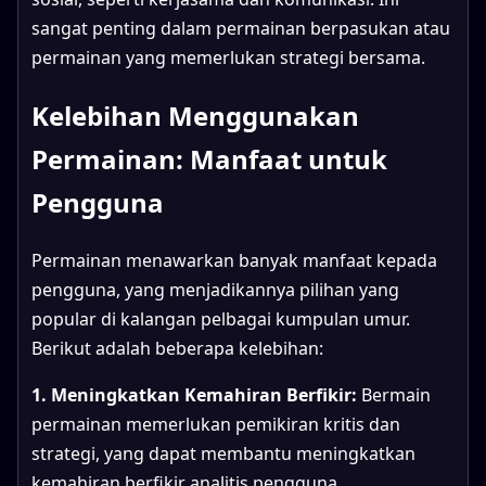
sangat penting dalam permainan berpasukan atau
permainan yang memerlukan strategi bersama.
Kelebihan Menggunakan
Permainan: Manfaat untuk
Pengguna
Permainan menawarkan banyak manfaat kepada
pengguna, yang menjadikannya pilihan yang
popular di kalangan pelbagai kumpulan umur.
Berikut adalah beberapa kelebihan:
1. Meningkatkan Kemahiran Berfikir:
Bermain
permainan memerlukan pemikiran kritis dan
strategi, yang dapat membantu meningkatkan
kemahiran berfikir analitis pengguna.