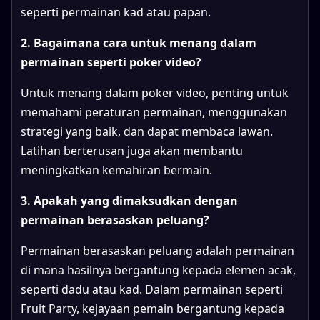
seperti permainan kad atau papan.
2. Bagaimana cara untuk menang dalam
permainan seperti poker video?
Untuk menang dalam poker video, penting untuk
memahami peraturan permainan, menggunakan
strategi yang baik, dan dapat membaca lawan.
Latihan berterusan juga akan membantu
meningkatkan kemahiran bermain.
3. Apakah yang dimaksudkan dengan
permainan berasaskan peluang?
Permainan berasaskan peluang adalah permainan
di mana hasilnya bergantung kepada elemen acak,
seperti dadu atau kad. Dalam permainan seperti
Fruit Party, kejayaan pemain bergantung kepada