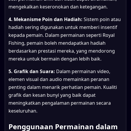
mengekalkan keseronokan dan ketegangan.
4. Mekanisme Poin dan Hadiah:
Sistem poin atau
hadiah sering digunakan untuk memberi insentif
kepada pemain. Dalam permainan seperti Royal
Fishing, pemain boleh mendapatkan hadiah
berdasarkan prestasi mereka, yang mendorong
mereka untuk bermain dengan lebih baik.
5. Grafik dan Suara:
Dalam permainan video,
elemen visual dan audio memainkan peranan
penting dalam menarik perhatian pemain. Kualiti
grafik dan kesan bunyi yang baik dapat
meningkatkan pengalaman permainan secara
keseluruhan.
Penggunaan Permainan dalam