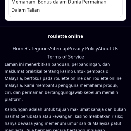
Memahami Bonus dalam Dunia Permainan
Dalam Talian
roulette online
Home
Categories
Sitemap
Privacy Policy
About Us
Terms of Service
Laman ini menerbitkan panduan, perbandingan, dan
maklumat praktikal tentang kasino untuk pembaca di
Malaysia, berfokus pada roulette online dan roulette online
malaysia. Kami membantu pengguna memahami produk,
ciri, dan permainan bertanggungjawab sebelum memilih
platform.
Kandungan adalah untuk tujuan maklumat sahaja dan bukan
nasihat perubatan atau kewangan. kasino melibatkan risiko;
hanya dewasa yang memenuhi umur sah di Malaysia patut
menyertai. Sila bermain secara bertanggungjawab.