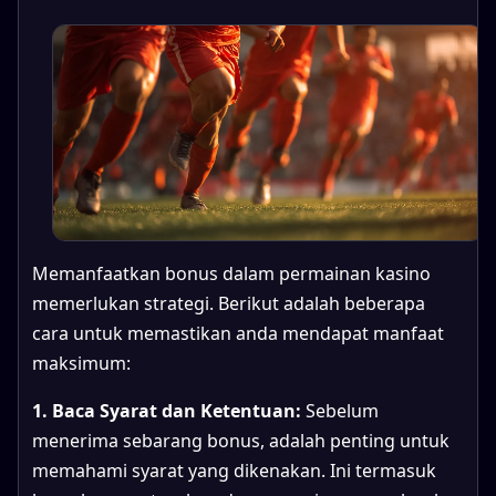
Memanfaatkan bonus dalam permainan kasino
memerlukan strategi. Berikut adalah beberapa
cara untuk memastikan anda mendapat manfaat
maksimum:
1. Baca Syarat dan Ketentuan:
Sebelum
menerima sebarang bonus, adalah penting untuk
memahami syarat yang dikenakan. Ini termasuk