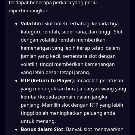
terdapat beberapa perkara yang perlu
dipertimbangkan:
Volatiliti:
Slot boleh terbahagi kepada tiga
kategori: rendah, sederhana, dan tinggi. Slot
dengan volatiliti rendah memberikan
kemenangan yang lebih kerap tetapi dalam
jumlah yang kecil, sementara slot dengan
volatiliti tinggi memberikan kemenangan
yang lebih besar tetapi jarang.
RTP (Return to Player):
Ini adalah peratusan
yang menunjukkan berapa banyak wang yang
kembali kepada pemain dalam jangka
panjang. Memilih slot dengan RTP yang lebih
tinggi boleh meningkatkan peluang anda
untuk menang.
Bonus dalam Slot:
Banyak slot menawarkan