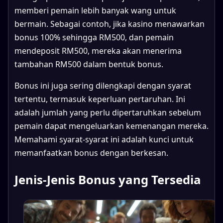
memberi pemain lebih banyak wang untuk
bermain. Sebagai contoh, jika kasino menawarkan
bonus 100% sehingga RM500, dan pemain
mendeposit RM500, mereka akan menerima
tambahan RM500 dalam bentuk bonus.
Bonus ini juga sering dilengkapi dengan syarat
tertentu, termasuk keperluan pertaruhan. Ini
adalah jumlah yang perlu dipertaruhkan sebelum
pemain dapat mengeluarkan kemenangan mereka.
Memahami syarat-syarat ini adalah kunci untuk
memanfaatkan bonus dengan berkesan.
Jenis-Jenis Bonus yang Tersedia