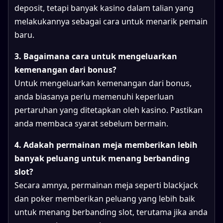
deposit, tetapi banyak kasino dalam talian yang
melakukannya sebagai cara untuk menarik pemain
baru.
3. Bagaimana cara untuk mengeluarkan
kemenangan dari bonus?
Untuk mengeluarkan kemenangan dari bonus,
anda biasanya perlu memenuhi keperluan
pertaruhan yang ditetapkan oleh kasino. Pastikan
anda membaca syarat sebelum bermain.
4. Adakah permainan meja memberikan lebih
banyak peluang untuk menang berbanding
slot?
Secara amnya, permainan meja seperti blackjack
dan poker memberikan peluang yang lebih baik
untuk menang berbanding slot, terutama jika anda