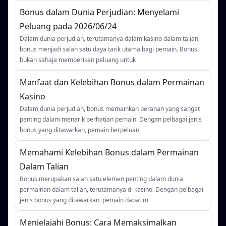
Bonus dalam Dunia Perjudian: Menyelami
Peluang pada 2026/06/24
Dalam dunia perjudian, terutamanya dalam kasino dalam talian,
bonus menjadi salah satu daya tarik utama bagi pemain. Bonus
bukan sahaja memberikan peluang untuk
Manfaat dan Kelebihan Bonus dalam Permainan
Kasino
Dalam dunia perjudian, bonus memainkan peranan yang sangat
penting dalam menarik perhatian pemain. Dengan pelbagai jenis
bonus yang ditawarkan, pemain berpeluan
Memahami Kelebihan Bonus dalam Permainan
Dalam Talian
Bonus merupakan salah satu elemen penting dalam dunia
permainan dalam talian, terutamanya di kasino. Dengan pelbagai
jenis bonus yang ditawarkan, pemain dapat m
Menjelajahi Bonus: Cara Memaksimalkan