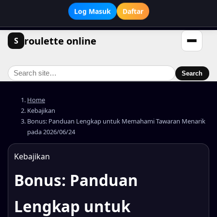
Log Masuk
Daftar
roulette online
S
Search
Search
Home
Kebajikan
Bonus: Panduan Lengkap untuk Memahami Tawaran Menarik
pada 2026/06/24
Kebajikan
Bonus: Panduan
Lengkap untuk