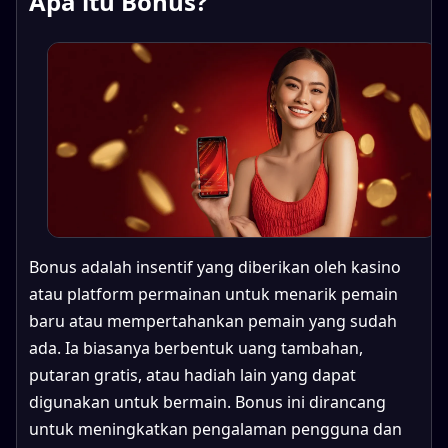
Apa itu Bonus?
Bonus adalah insentif yang diberikan oleh kasino
atau platform permainan untuk menarik pemain
baru atau mempertahankan pemain yang sudah
ada. Ia biasanya berbentuk uang tambahan,
putaran gratis, atau hadiah lain yang dapat
digunakan untuk bermain. Bonus ini dirancang
untuk meningkatkan pengalaman pengguna dan