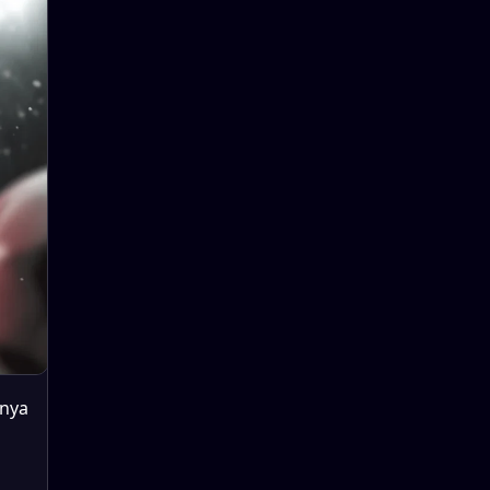
nya
,