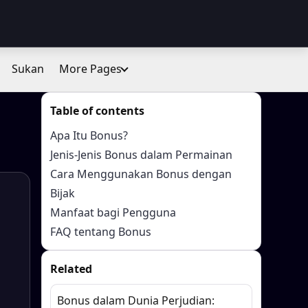
Sukan
More Pages
Table of contents
Apa Itu Bonus?
Jenis-Jenis Bonus dalam Permainan
Cara Menggunakan Bonus dengan
Bijak
Manfaat bagi Pengguna
FAQ tentang Bonus
Related
Bonus dalam Dunia Perjudian: