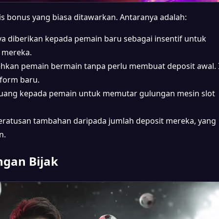
s bonus yang biasa ditawarkan. Antaranya adalah:
ya diberikan kepada pemain baru sebagai insentif untuk
 mereka.
hkan pemain bermain tanpa perlu membuat deposit awal. 
tform baru.
luang kepada pemain untuk memutar gulungan mesin slot
ratusan tambahan daripada jumlah deposit mereka, yang
n.
gan Bijak