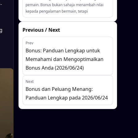
-
pemain. Bonus bukan sahaja menambah nilai
kepada pengalaman bermain, tetapi
g
Previous / Next
Prev
Bonus: Panduan Lengkap untuk
Memahami dan Mengoptimalkan
Bonus Anda (2026/06/24)
Next
Bonus dan Peluang Menang:
Panduan Lengkap pada 2026/06/24