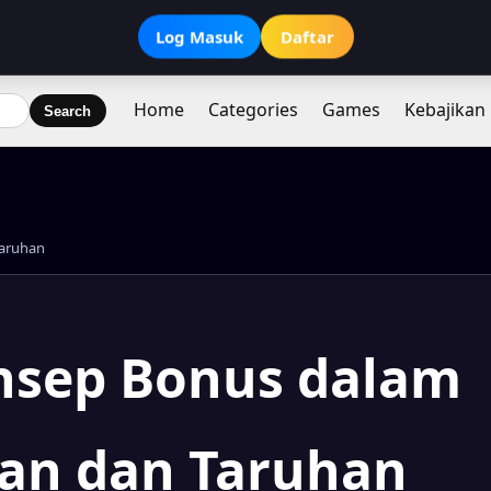
Log Masuk
Daftar
Home
Categories
Games
Kebajikan
Search
aruhan
sep Bonus dalam
an dan Taruhan