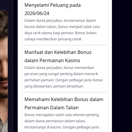
Menyelami Peluang pada
2026/06/24
Dalam dunia perjudian, terutamanya dalam
kasino dalam talian, bonus menjadi salah satu
daya tarik utama bagi pemain. Bonus bukan
sahaja memberikan peluang untuk
Manfaat dan Kelebihan Bonus
dalam Permainan Kasino
Dalam dunia perjudian, bonus memainkan
peranan yang sangat penting dalam menarik
perhatian pemain. Dengan pelbagai jenis bonus
yang ditawarkan, pemain berpeluan
Memahami Kelebihan Bonus dalam
Permainan Dalam Talian
Bonus merupakan salah satu elemen penting
dalam dunia permainan dalam talian,
terutamanya di kasino. Dengan pelbagai jenis