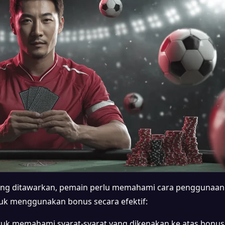
ng ditawarkan, pemain perlu memahami cara penggunaan
tuk menggunakan bonus secara efektif:
tuk memahami syarat-syarat yang dikenakan ke atas bonus