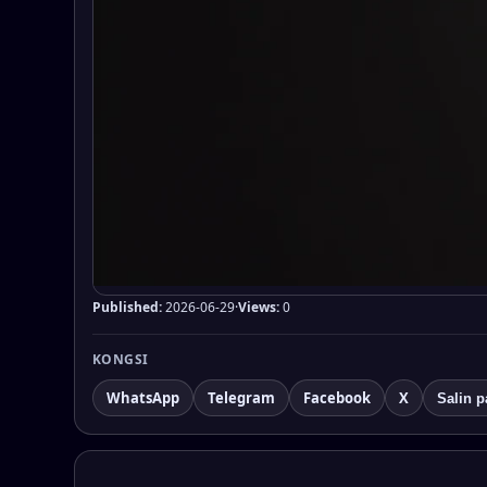
Published:
2026-06-29
·
Views:
0
KONGSI
WhatsApp
Telegram
Facebook
X
Salin p