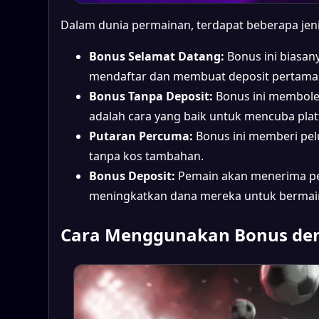
Dalam dunia permainan, terdapat beberapa jeni
Bonus Selamat Datang:
Bonus ini biasan
mendaftar dan membuat deposit pertama
Bonus Tanpa Deposit:
Bonus ini membole
adalah cara yang baik untuk mencuba pla
Putaran Percuma:
Bonus ini memberi pe
tanpa kos tambahan.
Bonus Deposit:
Pemain akan menerima pe
meningkatkan dana mereka untuk bermai
Cara Menggunakan Bonus den