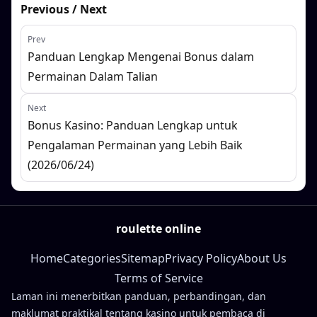
Previous / Next
Prev
Panduan Lengkap Mengenai Bonus dalam
Permainan Dalam Talian
Next
Bonus Kasino: Panduan Lengkap untuk
Pengalaman Permainan yang Lebih Baik
(2026/06/24)
roulette online
Home
Categories
Sitemap
Privacy Policy
About Us
Terms of Service
Laman ini menerbitkan panduan, perbandingan, dan
maklumat praktikal tentang kasino untuk pembaca di