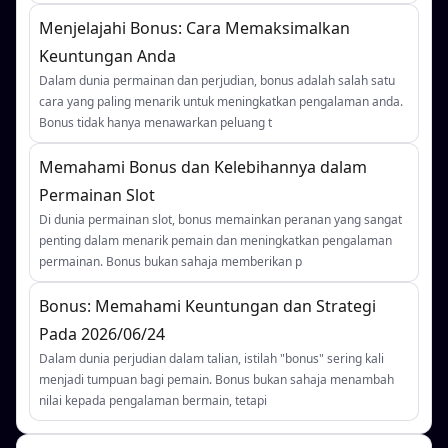
Menjelajahi Bonus: Cara Memaksimalkan
Keuntungan Anda
Dalam dunia permainan dan perjudian, bonus adalah salah satu
cara yang paling menarik untuk meningkatkan pengalaman anda.
Bonus tidak hanya menawarkan peluang t
Memahami Bonus dan Kelebihannya dalam
Permainan Slot
Di dunia permainan slot, bonus memainkan peranan yang sangat
penting dalam menarik pemain dan meningkatkan pengalaman
permainan. Bonus bukan sahaja memberikan p
Bonus: Memahami Keuntungan dan Strategi
Pada 2026/06/24
Dalam dunia perjudian dalam talian, istilah "bonus" sering kali
menjadi tumpuan bagi pemain. Bonus bukan sahaja menambah
nilai kepada pengalaman bermain, tetapi