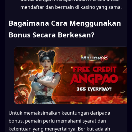
mendaftar dan bermain di kasino yang sama.
Bagaimana Cara Menggunakan
Bonus Secara Berkesan?
Untuk memaksimalkan keuntungan daripada
bonus, pemain perlu memahami syarat dan
ketentuan yang menyertainya. Berikut adalah