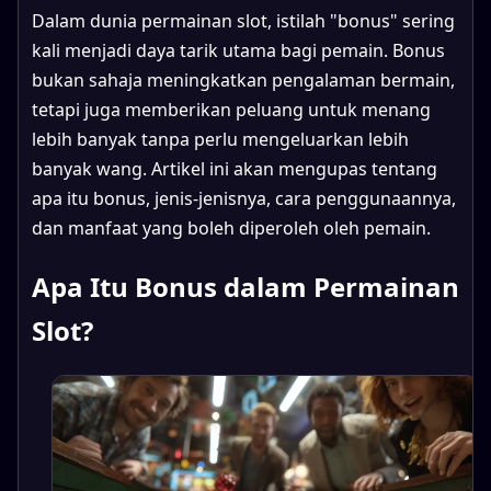
Dalam dunia permainan slot, istilah "bonus" sering
kali menjadi daya tarik utama bagi pemain. Bonus
bukan sahaja meningkatkan pengalaman bermain,
tetapi juga memberikan peluang untuk menang
lebih banyak tanpa perlu mengeluarkan lebih
banyak wang. Artikel ini akan mengupas tentang
apa itu bonus, jenis-jenisnya, cara penggunaannya,
dan manfaat yang boleh diperoleh oleh pemain.
Apa Itu Bonus dalam Permainan
Slot?