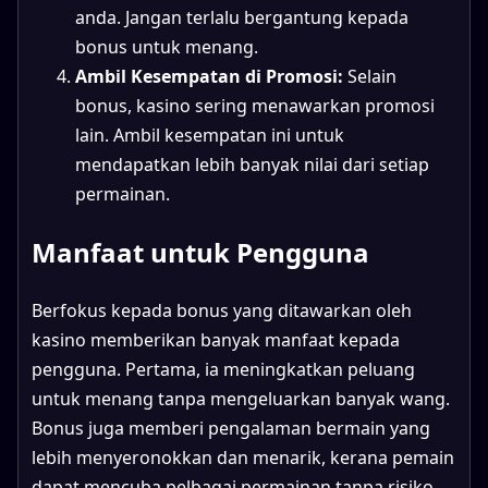
anda. Jangan terlalu bergantung kepada
bonus untuk menang.
Ambil Kesempatan di Promosi:
Selain
bonus, kasino sering menawarkan promosi
lain. Ambil kesempatan ini untuk
mendapatkan lebih banyak nilai dari setiap
permainan.
Manfaat untuk Pengguna
Berfokus kepada bonus yang ditawarkan oleh
kasino memberikan banyak manfaat kepada
pengguna. Pertama, ia meningkatkan peluang
untuk menang tanpa mengeluarkan banyak wang.
Bonus juga memberi pengalaman bermain yang
lebih menyeronokkan dan menarik, kerana pemain
dapat mencuba pelbagai permainan tanpa risiko