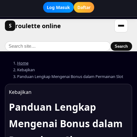
Log Masuk
Daftar
roulette online
S
Search
Search
Home
Kebajikan
Panduan Lengkap Mengenai Bonus dalam Permainan Slot
Kebajikan
Panduan Lengkap
Mengenai Bonus dalam