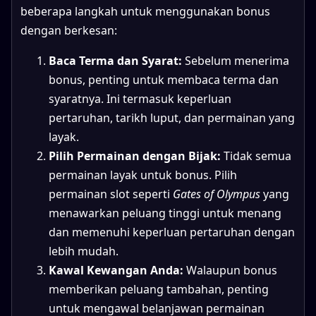
beberapa langkah untuk menggunakan bonus
dengan berkesan:
Baca Terma dan Syarat:
Sebelum menerima
bonus, penting untuk membaca terma dan
syaratnya. Ini termasuk keperluan
pertaruhan, tarikh luput, dan permainan yang
layak.
Pilih Permainan dengan Bijak:
Tidak semua
permainan layak untuk bonus. Pilih
permainan slot seperti
Gates of Olympus
yang
menawarkan peluang tinggi untuk menang
dan memenuhi keperluan pertaruhan dengan
lebih mudah.
Kawal Kewangan Anda:
Walaupun bonus
memberikan peluang tambahan, penting
untuk mengawal belanjawan permainan