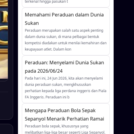
terkenal hingga pasukan t
Memahami Peraduan dalam Dunia
Sukan
Peraduan merupakan salah satu aspek penting
dalam dunia sukan, di mana pelbagai bentuk
kompetisi diadakan untuk menilai kemahiran dan
keupayaan atlet. Dalam kon
Peraduan: Menyelami Dunia Sukan
pada 2026/06/24
Pada hari ini, 24 Jun 2026, kita akan menyelami
dunia peraduan sukan, mengkhususkan
perhatian kepada liga perdana inggeris dan Piala
FA Inggeris. Peraduan ini b
Mengapa Peraduan Bola Sepak
Sepanyol Menarik Perhatian Ramai
Peraduan bola sepak, khususnya yang
melibatkan liga-liga besar seperti Liga Sepanyol,