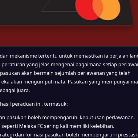
an mekanisme tertentu untuk memastikan ia berjalan lanc
at peraturan yang jelas mengenai bagaimana setiap perlaw
p pasukan akan bermain sejumlah perlawanan yang telah
 mereka akan mengumpul mata. Pasukan yang mempunyai ma
ebagai juara.
asil peraduan ini, termasuk:
an pasukan boleh mempengaruhi keputusan perlawanan.
perti Melaka FC sering kali memiliki kelebihan.
trategi dan formasi pasukan boleh mempengaruhi prestasi