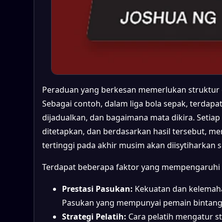
Peraduan yang berkesan memerlukan struktur d
Sebagai contoh, dalam liga bola sepak, terdap
dijadualkan, dan bagaimana mata dikira. Setia
ditetapkan, dan berdasarkan hasil tersebut,
tertinggi pada akhir musim akan diisytiharkan s
Terdapat beberapa faktor yang mempengaruhi h
Prestasi Pasukan:
Kekuatan dan kelemah
Pasukan yang mempunyai pemain bintang se
Strategi Pelatih:
Cara pelatih mengatur s