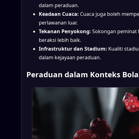
dalam peraduan.
Keadaan Cuaca:
Cuaca juga boleh mempe
perlawanan luar.
Tekanan Penyokong:
Sokongan peminat 
beraksi lebih baik.
Infrastruktur dan Stadium:
Kualiti stadi
dalam kejayaan peraduan.
Peraduan dalam Konteks Bola 