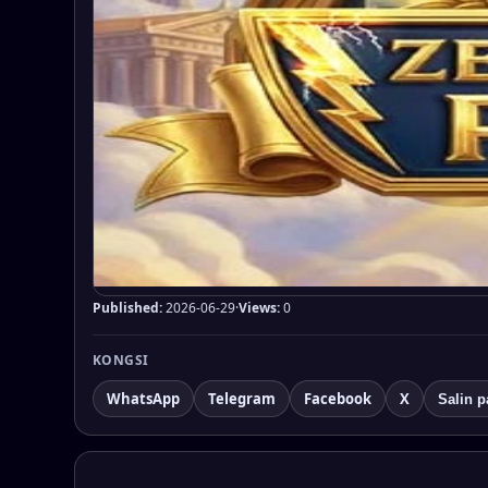
Published:
2026-06-29
·
Views:
0
KONGSI
WhatsApp
Telegram
Facebook
X
Salin p