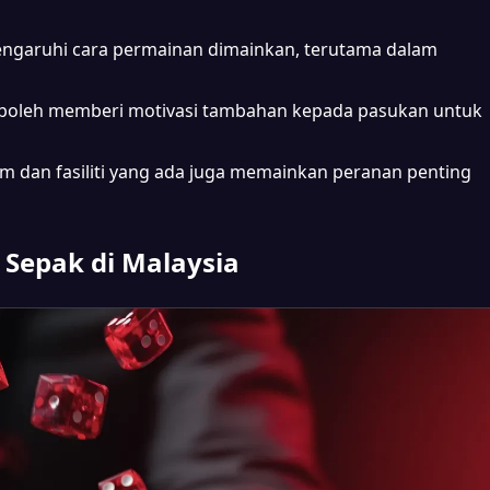
ngaruhi cara permainan dimainkan, terutama dalam
boleh memberi motivasi tambahan kepada pasukan untuk
um dan fasiliti yang ada juga memainkan peranan penting
Sepak di Malaysia