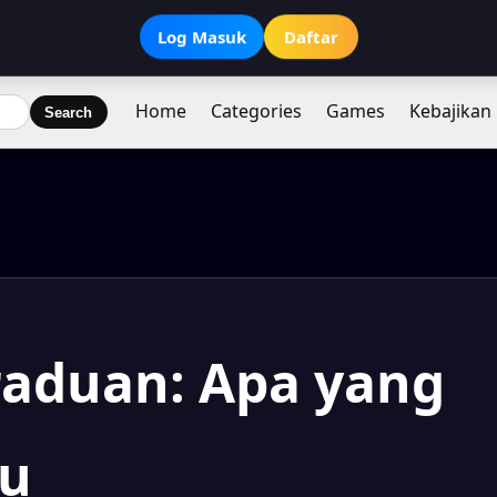
Log Masuk
Daftar
Home
Categories
Games
Kebajikan
Search
raduan: Apa yang
hu