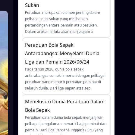
Sukan
Peraduan merupakan elemen penting dalam
pelbagai jenis sukan yang melibatkan
pertandingan antara pemain atau pasukan.
Dalam artikel ini, kita akan menjelajahi a
Peraduan Bola Sepak
Antarabangsa: Menyelami Dunia
Liga dan Pemain 2026/06/24
Pada tahun 2026, dunia bola sepak
antarabangsa semakin meriah dengan pelbagai
peraduan yang menarik perhatian peminat di
seluruh dunia. Dari liga papan atas sep
Menelusuri Dunia Peraduan dalam
Bola Sepak
Peraduan dalam dunia bola sepak menjanjikan
pelbagai pengalaman menarik bagi peminat dan
pemain. Dari Liga Perdana Inggeris (EPL) yang