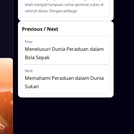
telah menjadi tumpuan ramai peminat sukan di
seluruh dunia. Dengan pelbaga
Previous / Next
Prev
Menelusuri Dunia Peraduan dalam
Bola Sepak
Next
Memahami Peraduan dalam Dunia
Sukan