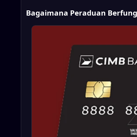
Bagaimana Peraduan Berfung