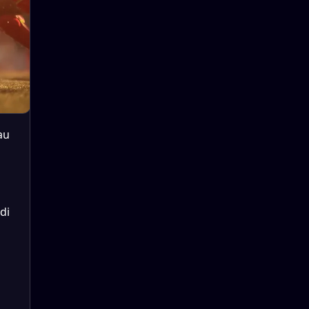
au
di