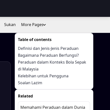
Sukan
More Pages
Table of contents
Definisi dan Jenis-Jenis Peraduan
Bagaimana Peraduan Berfungsi?
Peraduan dalam Konteks Bola Sepak
di Malaysia
Kelebihan untuk Pengguna
Soalan Lazim
Related
Memahami Peraduan dalam Dunia