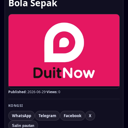
Bola Sepak
Published:
2026-06-29
·
Views:
0
KONGSI
WhatsApp
Telegram
Facebook
X
Salin pautan