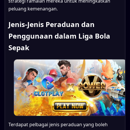
strategi ramalan mereka untuk meningkatkan
peluang kemenangan.
Jenis-Jenis Peraduan dan
Penggunaan dalam Liga Bola
Sepak
Terdapat pelbagai jenis peraduan yang boleh