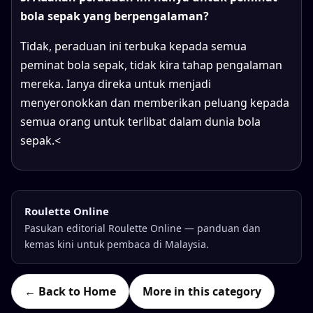
bola sepak yang berpengalaman?
Tidak, peraduan ini terbuka kepada semua
peminat bola sepak, tidak kira tahap pengalaman
mereka. Ianya direka untuk menjadi
menyeronokkan dan memberikan peluang kepada
semua orang untuk terlibat dalam dunia bola
sepak.<
Roulette Online
Pasukan editorial Roulette Online — panduan dan
kemas kini untuk pembaca di Malaysia.
← Back to Home
More in this category