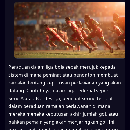
Peraduan dalam liga bola sepak merujuk kepada
sistem di mana peminat atau penonton membuat
ramalan tentang keputusan perlawanan yang akan
datang. Contohnya, dalam liga terkenal seperti
Serie A atau Bundesliga, peminat sering terlibat
dalam peraduan ramalan perlawanan di mana
mereka meneka keputusan akhir, jumlah gol, atau
bahkan pemain yang akan menjaringkan gol. Ini
bukan sahaja menjadikan pengalaman menonton