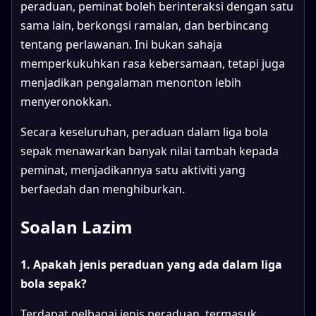
peraduan, peminat boleh berinteraksi dengan satu
sama lain, berkongsi ramalan, dan berbincang
tentang perlawanan. Ini bukan sahaja
memperkukuhkan rasa kebersamaan, tetapi juga
menjadikan pengalaman menonton lebih
menyeronokkan.
Secara keseluruhan, peraduan dalam liga bola
sepak menawarkan banyak nilai tambah kepada
peminat, menjadikannya satu aktiviti yang
berfaedah dan menghiburkan.
Soalan Lazim
1. Apakah jenis peraduan yang ada dalam liga
bola sepak?
Terdapat pelbagai jenis peraduan, termasuk