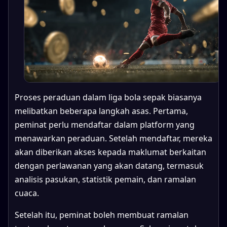
Proses peraduan dalam liga bola sepak biasanya
melibatkan beberapa langkah asas. Pertama,
peminat perlu mendaftar dalam platform yang
menawarkan peraduan. Setelah mendaftar, mereka
akan diberikan akses kepada maklumat berkaitan
dengan perlawanan yang akan datang, termasuk
analisis pasukan, statistik pemain, dan ramalan
cuaca.
Setelah itu, peminat boleh membuat ramalan