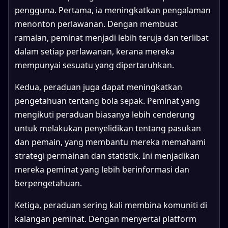
pengguna. Pertama, ia meningkatkan pengalaman
menonton perlawanan. Dengan membuat
ramalan, peminat menjadi lebih teruja dan terlibat
dalam setiap perlawanan, kerana mereka
mempunyai sesuatu yang dipertaruhkan.
Kedua, peraduan juga dapat meningkatkan
pengetahuan tentang bola sepak. Peminat yang
mengikuti peraduan biasanya lebih cenderung
untuk melakukan penyelidikan tentang pasukan
dan pemain, yang membantu mereka memahami
strategi permainan dan statistik. Ini menjadikan
mereka peminat yang lebih berinformasi dan
berpengetahuan.
Ketiga, peraduan sering kali membina komuniti di
kalangan peminat. Dengan menyertai platform