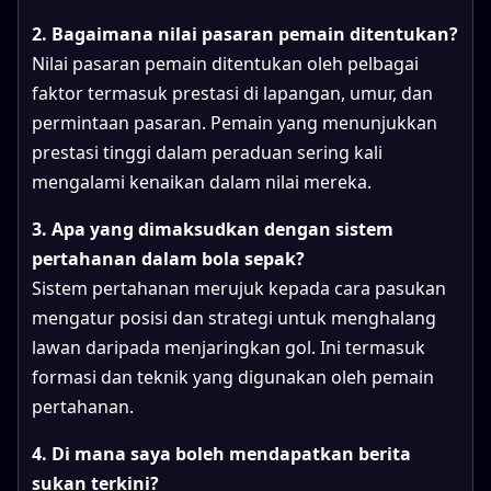
2. Bagaimana nilai pasaran pemain ditentukan?
Nilai pasaran pemain ditentukan oleh pelbagai
faktor termasuk prestasi di lapangan, umur, dan
permintaan pasaran. Pemain yang menunjukkan
prestasi tinggi dalam peraduan sering kali
mengalami kenaikan dalam nilai mereka.
3. Apa yang dimaksudkan dengan sistem
pertahanan dalam bola sepak?
Sistem pertahanan merujuk kepada cara pasukan
mengatur posisi dan strategi untuk menghalang
lawan daripada menjaringkan gol. Ini termasuk
formasi dan teknik yang digunakan oleh pemain
pertahanan.
4. Di mana saya boleh mendapatkan berita
sukan terkini?