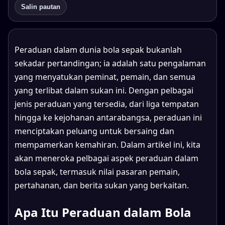
Salin pautan
Peraduan dalam dunia bola sepak bukanlah
sekadar pertandingan; ia adalah satu pengalaman
yang menyatukan peminat, pemain, dan semua
yang terlibat dalam sukan ini. Dengan pelbagai
jenis peraduan yang tersedia, dari liga tempatan
hingga ke kejohanan antarabangsa, peraduan ini
menciptakan peluang untuk bersaing dan
mempamerkan kemahiran. Dalam artikel ini, kita
akan meneroka pelbagai aspek peraduan dalam
bola sepak, termasuk nilai pasaran pemain,
pertahanan, dan berita sukan yang berkaitan.
Apa Itu Peraduan dalam Bola