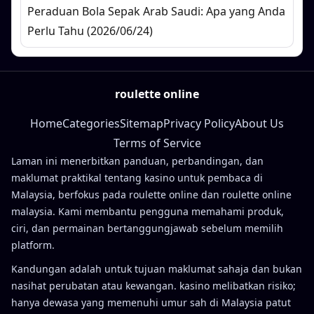
Peraduan Bola Sepak Arab Saudi: Apa yang Anda
Perlu Tahu (2026/06/24)
roulette online
Home
Categories
Sitemap
Privacy Policy
About Us
Terms of Service
Laman ini menerbitkan panduan, perbandingan, dan
maklumat praktikal tentang kasino untuk pembaca di
Malaysia, berfokus pada roulette online dan roulette online
malaysia. Kami membantu pengguna memahami produk,
ciri, dan permainan bertanggungjawab sebelum memilih
platform.
Kandungan adalah untuk tujuan maklumat sahaja dan bukan
nasihat perubatan atau kewangan. kasino melibatkan risiko;
hanya dewasa yang memenuhi umur sah di Malaysia patut