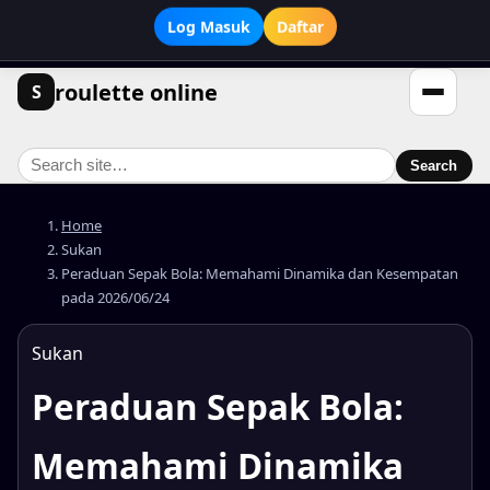
Log Masuk
Daftar
roulette online
S
Search
Search
Home
Sukan
Peraduan Sepak Bola: Memahami Dinamika dan Kesempatan
pada 2026/06/24
Sukan
Peraduan Sepak Bola:
Memahami Dinamika