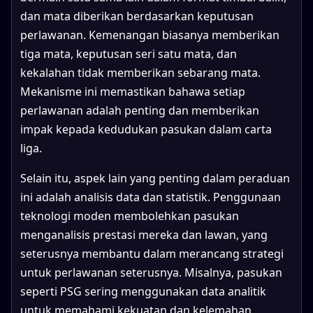
dan mata diberikan berdasarkan keputusan
perlawanan. Kemenangan biasanya memberikan
tiga mata, keputusan seri satu mata, dan
kekalahan tidak memberikan sebarang mata.
Mekanisme ini memastikan bahawa setiap
perlawanan adalah penting dan memberikan
impak kepada kedudukan pasukan dalam carta
liga.
Selain itu, aspek lain yang penting dalam peraduan
ini adalah analisis data dan statistik. Penggunaan
teknologi moden membolehkan pasukan
menganalisis prestasi mereka dan lawan, yang
seterusnya membantu dalam merancang strategi
untuk perlawanan seterusnya. Misalnya, pasukan
seperti PSG sering menggunakan data analitik
untuk memahami kekuatan dan kelemahan