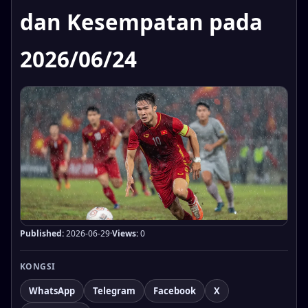
dan Kesempatan pada
2026/06/24
Published:
2026-06-29
·
Views:
0
KONGSI
WhatsApp
Telegram
Facebook
X