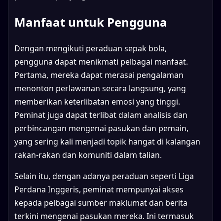
Manfaat untuk Pengguna
Dengan mengikuti peraduan sepak bola,
pengguna dapat menikmati pelbagai manfaat.
Pertama, mereka dapat merasai pengalaman
menonton perlawanan secara langsung, yang
memberikan keterlibatan emosi yang tinggi.
Peminat juga dapat terlibat dalam analisis dan
perbincangan mengenai pasukan dan pemain,
yang sering kali menjadi topik hangat di kalangan
rakan-rakan dan komuniti dalam talian.
Selain itu, dengan adanya peraduan seperti Liga
Perdana Inggeris, peminat mempunyai akses
kepada pelbagai sumber maklumat dan berita
terkini mengenai pasukan mereka. Ini termasuk