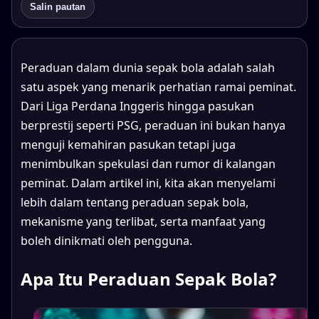
Salin pautan
Peraduan dalam dunia sepak bola adalah salah
satu aspek yang menarik perhatian ramai peminat.
Dari Liga Perdana Inggeris hingga pasukan
berprestij seperti PSG, peraduan ini bukan hanya
menguji kemahiran pasukan tetapi juga
menimbulkan spekulasi dan rumor di kalangan
peminat. Dalam artikel ini, kita akan menyelami
lebih dalam tentang peraduan sepak bola,
mekanisme yang terlibat, serta manfaat yang
boleh dinikmati oleh pengguna.
Apa Itu Peraduan Sepak Bola?