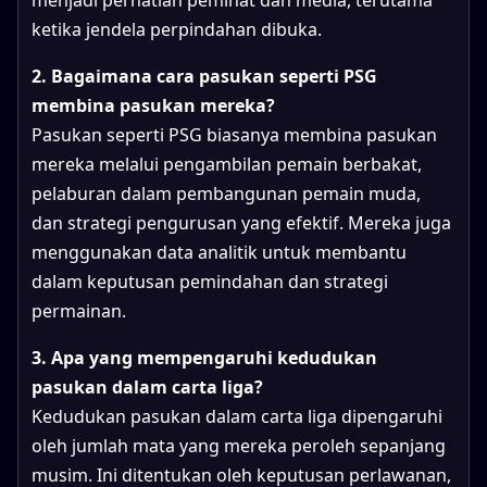
menjadi perhatian peminat dan media, terutama
ketika jendela perpindahan dibuka.
2. Bagaimana cara pasukan seperti PSG
membina pasukan mereka?
Pasukan seperti PSG biasanya membina pasukan
mereka melalui pengambilan pemain berbakat,
pelaburan dalam pembangunan pemain muda,
dan strategi pengurusan yang efektif. Mereka juga
menggunakan data analitik untuk membantu
dalam keputusan pemindahan dan strategi
permainan.
3. Apa yang mempengaruhi kedudukan
pasukan dalam carta liga?
Kedudukan pasukan dalam carta liga dipengaruhi
oleh jumlah mata yang mereka peroleh sepanjang
musim. Ini ditentukan oleh keputusan perlawanan,