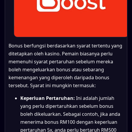
Bonus berfungsi berdasarkan syarat tertentu yang
ditetapkan oleh kasino. Pemain biasanya perlu
memenuhi syarat pertaruhan sebelum mereka
boleh mengeluarkan bonus atau sebarang
kemenangan yang diperoleh daripada bonus
tersebut. Syarat ini mungkin termasuk:
Keperluan Pertaruhan:
Ini adalah jumlah
yang perlu dipertaruhkan sebelum bonus
boleh dikeluarkan. Sebagai contoh, jika anda
menerima bonus RM100 dengan keperluan
pertaruhan 5x, anda perlu bertaruh RM500