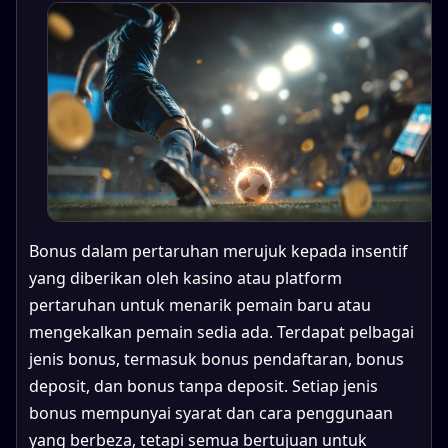
Bonus dalam pertaruhan merujuk kepada insentif
yang diberikan oleh kasino atau platform
pertaruhan untuk menarik pemain baru atau
mengekalkan pemain sedia ada. Terdapat pelbagai
jenis bonus, termasuk bonus pendaftaran, bonus
deposit, dan bonus tanpa deposit. Setiap jenis
bonus mempunyai syarat dan cara penggunaan
yang berbeza, tetapi semua bertujuan untuk