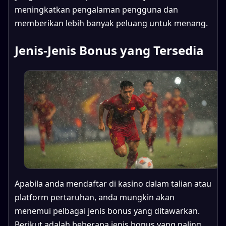
meningkatkan pengalaman pengguna dan
memberikan lebih banyak peluang untuk menang.
Jenis-Jenis Bonus yang Tersedia
Apabila anda mendaftar di kasino dalam talian atau
platform pertaruhan, anda mungkin akan
menemui pelbagai jenis bonus yang ditawarkan.
Berikut adalah beberapa jenis bonus yang paling