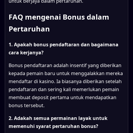
untuk berjaya dalam pertaruhan.
FAQ mengenai Bonus dalam
Pertaruhan
1. Apakah bonus pendaftaran dan bagaimana
cara kerjanya?
Bonus pendaftaran adalah insentif yang diberikan
kepada pemain baru untuk menggalakkan mereka
mendaftar di kasino. Ia biasanya diberikan setelah
pendaftaran dan sering kali memerlukan pemain
membuat deposit pertama untuk mendapatkan
bonus tersebut.
2. Adakah semua permainan layak untuk
memenuhi syarat pertaruhan bonus?