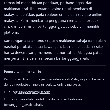
Laman ini menerbitkan panduan, perbandingan, dan
maklumat praktikal tentang kasino untuk pembaca di
Malaysia, berfokus pada roulette online dan roulette online
malaysia. Kami membantu pengguna memahami produk,
ciri, dan permainan bertanggungjawab sebelum memilih
platform.
Kandungan adalah untuk tujuan maklumat sahaja dan bukan
nasihat perubatan atau kewangan. kasino melibatkan risiko;
hanya dewasa yang memenuhi umur sah di Malaysia patut
menyertai. Sila bermain secara bertanggungjawab.
Penerbit:
Roulette Online
Kandungan ditulis untuk pembaca dewasa di Malaysia yang berminat
dengan roulette online dan roulette online malaysia.
Hubungi:
support@aswj88.com
Liputan sukan adalah untuk maklumat dan tontonan
bertanggungjawab sahaja.