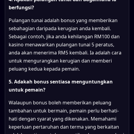
berfungsi?
Pulangan tunai adalah bonus yang memberikan
sebahagian daripada kerugian anda kembali.
Sebagai contoh, jika anda kehilangan RM100 dan
kasino menawarkan pulangan tunai 5 peratus,
anda akan menerima RM5 kembali. Ia adalah cara
untuk mengurangkan kerugian dan memberi
peluang kedua kepada pemain.
5. Adakah bonus sentiasa menguntungkan
untuk pemain?
Walaupun bonus boleh memberikan peluang
tambahan untuk bermain, pemain perlu berhati-
hati dengan syarat yang dikenakan. Memahami
keperluan pertaruhan dan terma yang berkaitan