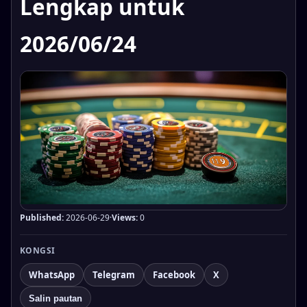
Lengkap untuk
2026/06/24
Published:
2026-06-29
·
Views:
0
KONGSI
WhatsApp
Telegram
Facebook
X
Salin pautan