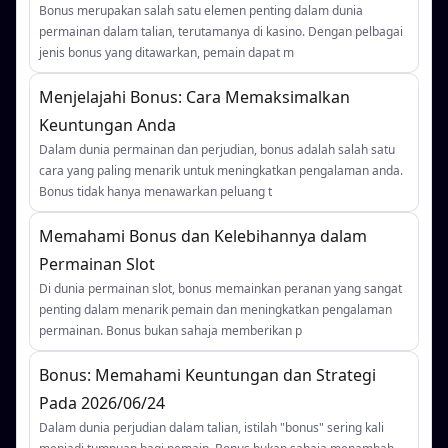
Bonus merupakan salah satu elemen penting dalam dunia
permainan dalam talian, terutamanya di kasino. Dengan pelbagai
jenis bonus yang ditawarkan, pemain dapat m
Menjelajahi Bonus: Cara Memaksimalkan
Keuntungan Anda
Dalam dunia permainan dan perjudian, bonus adalah salah satu
cara yang paling menarik untuk meningkatkan pengalaman anda.
Bonus tidak hanya menawarkan peluang t
Memahami Bonus dan Kelebihannya dalam
Permainan Slot
Di dunia permainan slot, bonus memainkan peranan yang sangat
penting dalam menarik pemain dan meningkatkan pengalaman
permainan. Bonus bukan sahaja memberikan p
Bonus: Memahami Keuntungan dan Strategi
Pada 2026/06/24
Dalam dunia perjudian dalam talian, istilah "bonus" sering kali