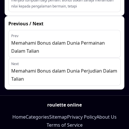
menjadi tumpuan bagi pemain. Bonus bukan sahaja menambah
nilai kepada pengalaman bermain, tetapi
Previous / Next
Prev
Memahami Bonus dalam Dunia Permainan
Dalam Talian
Next
Memahami Bonus dalam Dunia Perjudian Dalam
Talian
roulette online
Home
Categories
Sitemap
Privacy Policy
About Us
Terms of Service