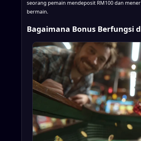
seorang pemain mendeposit RM100 dan mener
bermain.
Bagaimana Bonus Berfungsi d