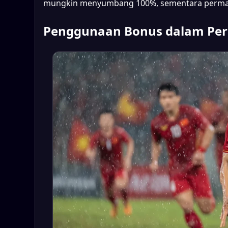
mungkin menyumbang 100%, sementara perma
Penggunaan Bonus dalam Perm