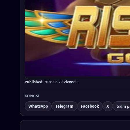
Published:
2026-06-29
·
Views:
0
KONGSI
WhatsApp
Telegram
Facebook
X
Salin p