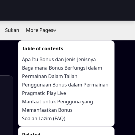
Sukan
More Pages
Table of contents
Apa Itu Bonus dan Jenis-Jenisnya
Bagaimana Bonus Berfungsi dalam
Permainan Dalam Talian
Penggunaan Bonus dalam Permainan
Pragmatic Play Live
Manfaat untuk Pengguna yang
Memanfaatkan Bonus
Soalan Lazim (FAQ)
Related