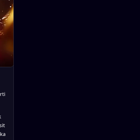
rti
k
it
ika