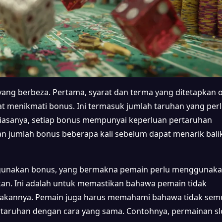
ang berbeza. Pertama, syarat dan terma yang ditetapkan 
at menikmati bonus. Ini termasuk jumlah taruhan yang per
Biasanya, setiap bonus mempunyai keperluan pertaruhan
n jumlah bonus beberapa kali sebelum dapat menarik bali
nggunakan bonus, yang bermakna pemain perlu menggunak
kan. Ini adalah untuk memastikan bahawa pemain tidak
akannya. Pemain juga harus memahami bahawa tidak sem
aruhan dengan cara yang sama. Contohnya, permainan sl