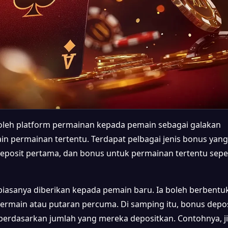
 oleh platform permainan kepada pemain sebagai galakan
n permainan tertentu. Terdapat pelbagai jenis bonus yang
eposit pertama, dan bonus untuk permainan tertentu sepe
biasanya diberikan kepada pemain baru. Ia boleh berbentu
ermain atau putaran percuma. Di samping itu, bonus depos
rdasarkan jumlah yang mereka depositkan. Contohnya, j