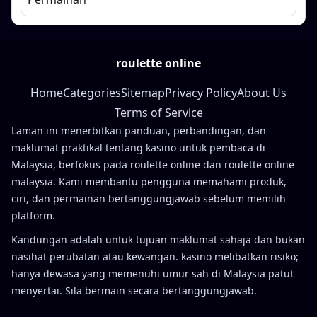
roulette online
Home
Categories
Sitemap
Privacy Policy
About Us
Terms of Service
Laman ini menerbitkan panduan, perbandingan, dan
maklumat praktikal tentang kasino untuk pembaca di
Malaysia, berfokus pada roulette online dan roulette online
malaysia. Kami membantu pengguna memahami produk,
ciri, dan permainan bertanggungjawab sebelum memilih
platform.
Kandungan adalah untuk tujuan maklumat sahaja dan bukan
nasihat perubatan atau kewangan. kasino melibatkan risiko;
hanya dewasa yang memenuhi umur sah di Malaysia patut
menyertai. Sila bermain secara bertanggungjawab.