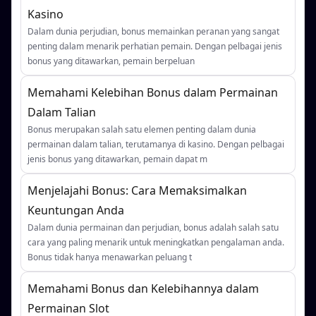
Kasino
Dalam dunia perjudian, bonus memainkan peranan yang sangat
penting dalam menarik perhatian pemain. Dengan pelbagai jenis
bonus yang ditawarkan, pemain berpeluan
Memahami Kelebihan Bonus dalam Permainan
Dalam Talian
Bonus merupakan salah satu elemen penting dalam dunia
permainan dalam talian, terutamanya di kasino. Dengan pelbagai
jenis bonus yang ditawarkan, pemain dapat m
Menjelajahi Bonus: Cara Memaksimalkan
Keuntungan Anda
Dalam dunia permainan dan perjudian, bonus adalah salah satu
cara yang paling menarik untuk meningkatkan pengalaman anda.
Bonus tidak hanya menawarkan peluang t
Memahami Bonus dan Kelebihannya dalam
Permainan Slot