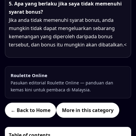
5. Apa yang berlaku jika saya tidak memenuhi
syarat bonus?
Jika anda tidak memenuhi syarat bonus, anda
mungkin tidak dapat mengeluarkan sebarang
kemenangan yang diperoleh daripada bonus
tersebut, dan bonus itu mungkin akan dibatalkan.<
Roulette Online
Pasukan editorial Roulette Online — panduan dan
kemas kini untuk pembaca di Malaysia.
← Back to Home
More in this category
Table of contents