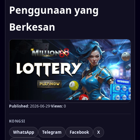
Penggunaan yang
Berkesan
Published:
2026-06-29
·
Views:
0
KONGSI
WhatsApp
Telegram
Facebook
X