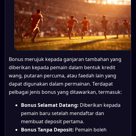
Bonus merujuk kepada ganjaran tambahan yang
diberikan kepada pemain dalam bentuk kredit
wang, putaran percuma, atau faedah lain yang
dapat digunakan dalam permainan. Terdapat
pelbagai jenis bonus yang ditawarkan, termasuk:
Bonus Selamat Datang:
Diberikan kepada
pemain baru setelah mendaftar dan
membuat deposit pertama.
Bonus Tanpa Deposit:
Pemain boleh