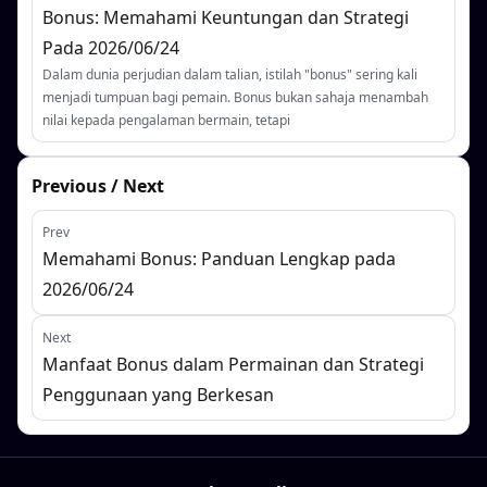
Bonus: Memahami Keuntungan dan Strategi
Pada 2026/06/24
Dalam dunia perjudian dalam talian, istilah "bonus" sering kali
menjadi tumpuan bagi pemain. Bonus bukan sahaja menambah
nilai kepada pengalaman bermain, tetapi
Previous / Next
Prev
Memahami Bonus: Panduan Lengkap pada
2026/06/24
Next
Manfaat Bonus dalam Permainan dan Strategi
Penggunaan yang Berkesan