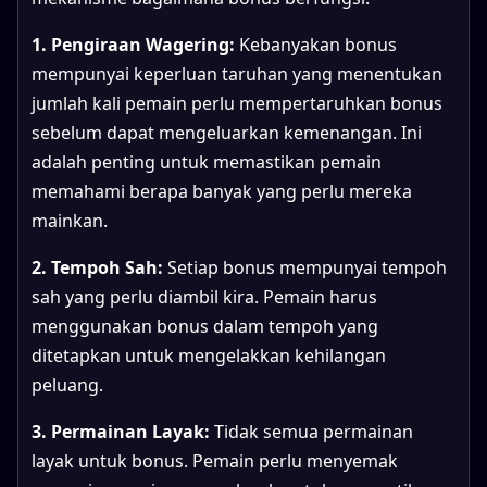
1. Pengiraan Wagering:
Kebanyakan bonus
mempunyai keperluan taruhan yang menentukan
jumlah kali pemain perlu mempertaruhkan bonus
sebelum dapat mengeluarkan kemenangan. Ini
adalah penting untuk memastikan pemain
memahami berapa banyak yang perlu mereka
mainkan.
2. Tempoh Sah:
Setiap bonus mempunyai tempoh
sah yang perlu diambil kira. Pemain harus
menggunakan bonus dalam tempoh yang
ditetapkan untuk mengelakkan kehilangan
peluang.
3. Permainan Layak:
Tidak semua permainan
layak untuk bonus. Pemain perlu menyemak