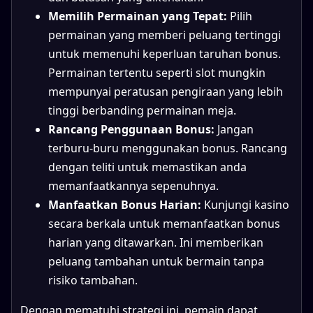
Memilih Permainan yang Tepat:
Pilih
permainan yang memberi peluang tertinggi
untuk memenuhi keperluan taruhan bonus.
Permainan tertentu seperti slot mungkin
mempunyai peratusan pengiraan yang lebih
tinggi berbanding permainan meja.
Rancang Penggunaan Bonus:
Jangan
terburu-buru menggunakan bonus. Rancang
dengan teliti untuk memastikan anda
memanfaatkannya sepenuhnya.
Manfaatkan Bonus Harian:
Kunjungi kasino
secara berkala untuk memanfaatkan bonus
harian yang ditawarkan. Ini memberikan
peluang tambahan untuk bermain tanpa
risiko tambahan.
Dengan mematuhi strategi ini, pemain dapat