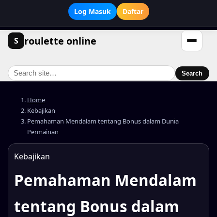
Log Masuk
Daftar
roulette online
S
Search
Search
Home
Kebajikan
Pemahaman Mendalam tentang Bonus dalam Dunia
Permainan
Kebajikan
Pemahaman Mendalam
tentang Bonus dalam