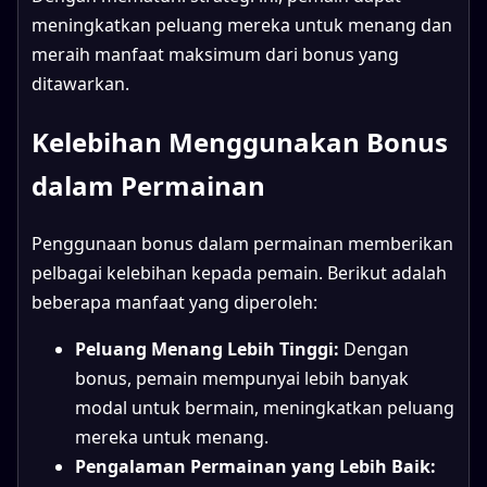
meningkatkan peluang mereka untuk menang dan
meraih manfaat maksimum dari bonus yang
ditawarkan.
Kelebihan Menggunakan Bonus
dalam Permainan
Penggunaan bonus dalam permainan memberikan
pelbagai kelebihan kepada pemain. Berikut adalah
beberapa manfaat yang diperoleh:
Peluang Menang Lebih Tinggi:
Dengan
bonus, pemain mempunyai lebih banyak
modal untuk bermain, meningkatkan peluang
mereka untuk menang.
Pengalaman Permainan yang Lebih Baik: