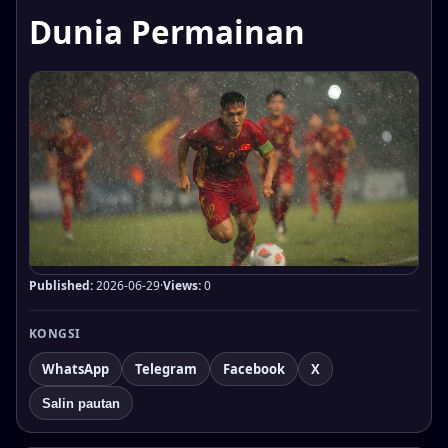
Dunia Permainan
Published:
2026-06-29
·
Views:
0
KONGSI
WhatsApp
Telegram
Facebook
X
Salin pautan